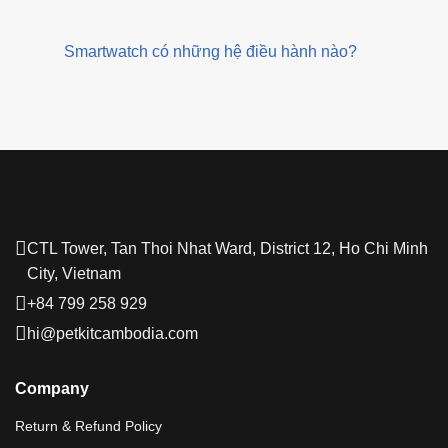
thể
No
bao
ra
Comments
tháng
on
smartphone
iPhone
cuộn
Smartwatch có những hệ điều hành nào?
có
vào
thể
No
cuối
gập
Comments
năm
on
màn
Smartwatch
hình
có
khi
những
nào
hệ
sẽ
điều
có?
hành
nào?
CTL Tower, Tan Thoi Nhat Ward, District 12, Ho Chi Minh
City, Vietnam
+84 799 258 929
hi@petkitcambodia.com
Company
Return & Refund Policy