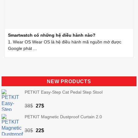
Smartwatch có những hệ điều hành nào?
1. Wear OS Wear OS là hệ điều hành mã nguồn mở được
Google phát ...
NEW PRODUCTS
PETKIT Easy-Step Cat Pedal Step Stool
Original
Current
38
$
27
$
price
price
PETKIT Magnetic Dustproof Curtain 2.0
was:
is:
38$.
27$.
Original
Current
30
$
22
$
price
price