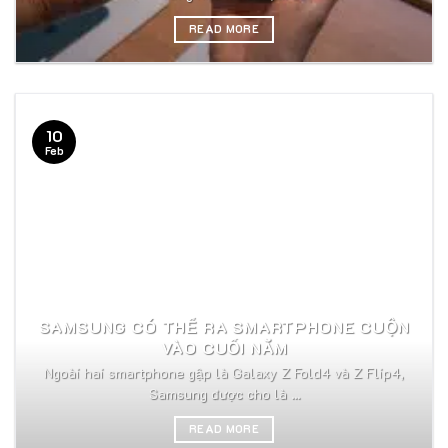
READ MORE
10
Feb
SAMSUNG CÓ THỂ RA SMARTPHONE CUỘN
VÀO CUỐI NĂM
Ngoài hai smartphone gập là Galaxy Z Fold4 và Z Flip4,
Samsung được cho là ...
READ MORE