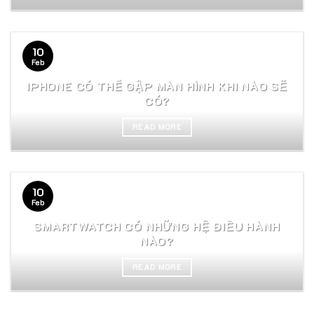
10
Feb
IPHONE CÓ THỂ GẬP MÀN HÌNH KHI NÀO SẼ
CÓ?
READ MORE
10
Feb
SMARTWATCH CÓ NHỮNG HỆ ĐIỀU HÀNH
NÀO?
READ MORE